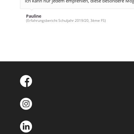
Ich kann nur jedem empfehlen, diese besondere Mög
Pauline
(Erfahrungsbericht Schuljahr 2019/20, 3ème FS)