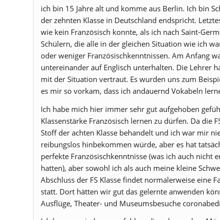
ich bin 15 Jahre alt und komme aus Berlin. Ich bin S
der zehnten Klasse in Deutschland endspricht. Letztes 
wie kein Französisch konnte, als ich nach Saint-Ger
Schülern, die alle in der gleichen Situation wie ich
oder weniger Französischkenntnissen. Am Anfang war
untereinander auf Englisch unterhalten. Die Lehrer
mit der Situation vertraut. Es wurden uns zum Beispie
es mir so vorkam, dass ich andauernd Vokabeln lern
Ich habe mich hier immer sehr gut aufgehoben gefühlt
Klassenstärke Französisch lernen zu dürfen. Da die 
Stoff der achten Klasse behandelt und ich war mir ni
reibungslos hinbekommen würde, aber es hat tatsächl
perfekte Französischkenntnisse (was ich auch nicht e
hatten), aber sowohl ich als auch meine kleine Sch
Abschluss der FS Klasse findet normalerweise eine F
statt. Dort hätten wir gut das gelernte anwenden kön
Ausflüge, Theater- und Museumsbesuche coronabedin