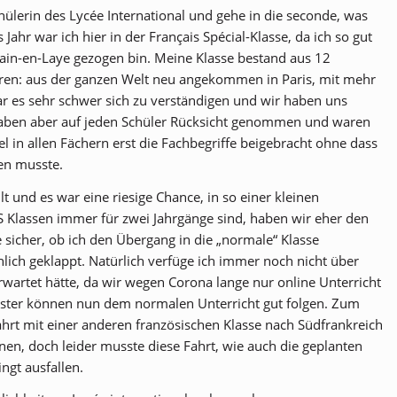
chülerin des Lycée International und gehe in die seconde, was
Jahr war ich hier in der Français Spécial-Klasse, da ich so gut
main-en-Laye gezogen bin. Meine Klasse bestand aus 12
 waren: aus der ganzen Welt neu angekommen in Paris, mit mehr
 es sehr schwer sich zu verständigen und wir haben uns
 haben aber auf jeden Schüler Rücksicht genommen und waren
l in allen Fächern erst die Fachbegriffe beigebracht ohne dass
en musste.
 und es war eine riesige Chance, in so einer kleinen
FS Klassen immer für zwei Jahrgänge sind, haben wir eher den
e sicher, ob ich den Übergang in die „normale“ Klasse
ich geklappt. Natürlich verfüge ich immer noch nicht über
rwartet hätte, da wir wegen Corona lange nur online Unterricht
wester können nun dem normalen Unterricht gut folgen. Zum
ahrt mit einer anderen französischen Klasse nach Südfrankreich
nen, doch leider musste diese Fahrt, wie auch die geplanten
gt ausfallen.