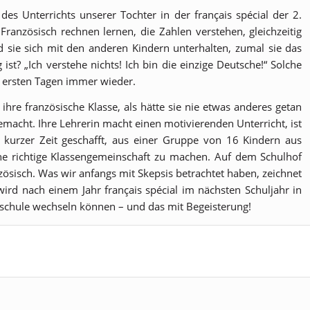
s Unterrichts unserer Tochter in der français spécial der 2.
 Französisch rechnen lernen, die Zahlen verstehen, gleichzeitig
 sie sich mit den anderen Kindern unterhalten, zumal sie das
ist? „Ich verstehe nichts! Ich bin die einzige Deutsche!“ Solche
 ersten Tagen immer wieder.
hre französische Klasse, als hätte sie nie etwas anderes getan
emacht. Ihre Lehrerin macht einen motivierenden Unterricht, ist
b kurzer Zeit geschafft, aus einer Gruppe von 16 Kindern aus
e richtige Klassengemeinschaft zu machen. Auf dem Schulhof
isch. Was wir anfangs mit Skepsis betrachtet haben, zeichnet
wird nach einem Jahr français spécial im nächsten Schuljahr in
dschule wechseln können – und das mit Begeisterung!