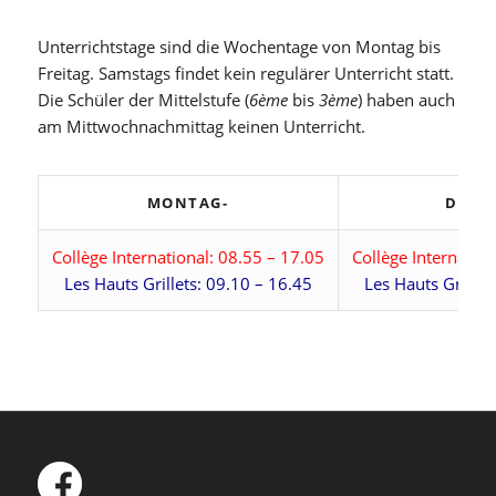
Unterrichtstage sind die Wochentage von Montag bis
Freitag. Samstags findet kein regulärer Unterricht statt.
Die Schüler der Mittelstufe (
6ème
bis
3ème
) haben auch
am Mittwochnachmittag keinen Unterricht.
MONTAG-
DIEN
Collège International: 08.55 – 17.05
Collège Internation
Les Hauts Grillets: 09.10 – 16.45
Les Hauts Grillet