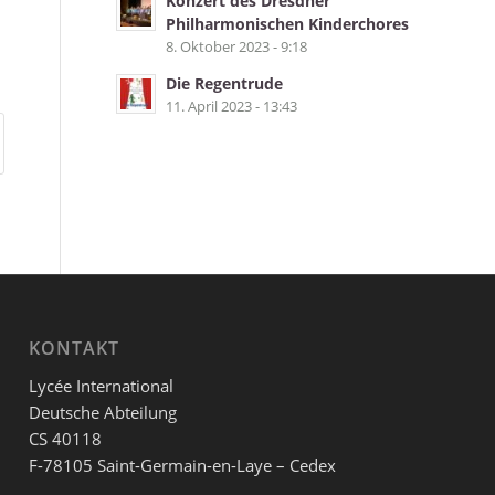
Konzert des Dresdner
Philharmonischen Kinderchores
8. Oktober 2023 - 9:18
Die Regentrude
11. April 2023 - 13:43
KONTAKT
Lycée International
Deutsche Abteilung
CS 40118
F-78105 Saint-Germain-en-Laye – Cedex