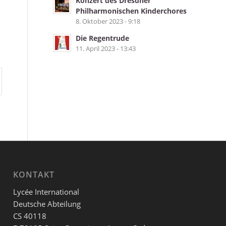
Konzert des Dresdner
Philharmonischen Kinderchores
8. Oktober 2023 - 9:18
Die Regentrude
11. April 2023 - 13:43
KONTAKT
Lycée International
Deutsche Abteilung
CS 40118