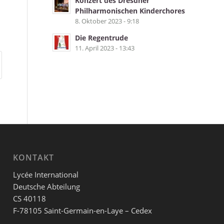
Konzert des Dresdner
Philharmonischen Kinderchores
8. Oktober 2023 - 9:18
Die Regentrude
11. April 2023 - 13:43
KONTAKT
Lycée International
Deutsche Abteilung
CS 40118
F-78105 Saint-Germain-en-Laye – Cedex