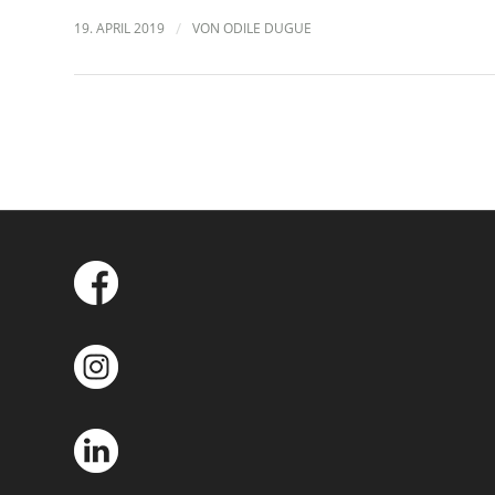
19. APRIL 2019
/
VON
ODILE DUGUE