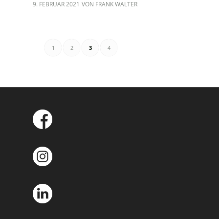
9. FEBRUAR 2021
VON
FRANK WALTER
1
2
3
4