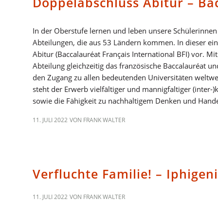
Doppelabschluss Abitur – Bac
In der Oberstufe lernen und leben unsere Schülerinn
Abteilungen, die aus 53 Ländern kommen. In dieser ein
Abitur (Baccalauréat Français International BFI) vor. 
Abteilung gleichzeitig das französische Baccalauréat u
den Zugang zu allen bedeutenden Universitäten weltw
steht der Erwerb vielfältiger und mannigfaltiger (inter
sowie die Fähigkeit zu nachhaltigem Denken und Hande
11. JULI 2022
VON
FRANK WALTER
ALLGEMEIN
Verfluchte Familie! – Iphigen
11. JULI 2022
VON
FRANK WALTER