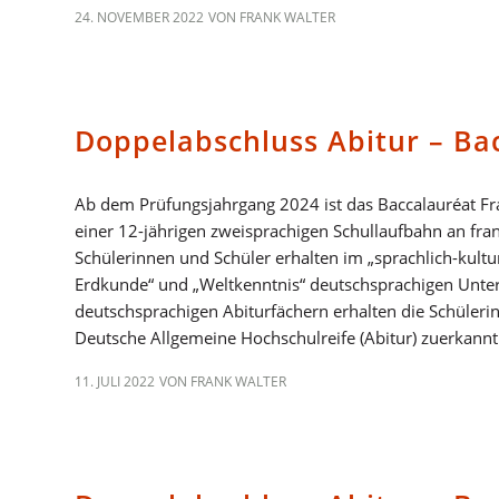
24. NOVEMBER 2022
VON
FRANK WALTER
LYCEE
Doppelabschluss Abitur – Bac
Ab dem Prüfungsjahrgang 2024 ist das Baccalauréat Fran
einer 12-jährigen zweisprachigen Schullaufbahn an fr
Schülerinnen und Schüler erhalten im „sprachlich-kultu
Erdkunde“ und „Weltkenntnis“ deutschsprachigen Unterr
deutschsprachigen Abiturfächern erhalten die Schüleri
Deutsche Allgemeine Hochschulreife (Abitur) zuerkannt
11. JULI 2022
VON
FRANK WALTER
ABSCHLÜSSE