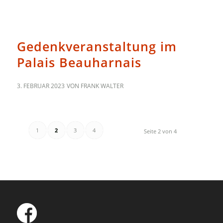
ALLGEMEIN
Gedenkveranstaltung im
Palais Beauharnais
3. FEBRUAR 2023
VON
FRANK WALTER
1
2
3
4
Seite 2 von 4